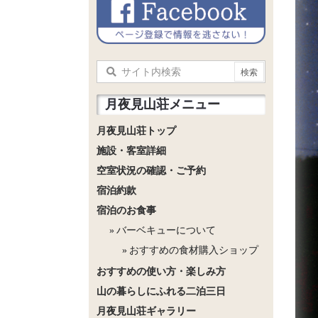
き、さっそくお買い上げいただきました。
ありがとうございます！

そしてそして、今回新たに、通販サイトも
立ち上げました（以下リンク）。

osukuni.base.shop

ご来店は難しいけど、手拭いは欲しい！と
いう方がいらっしゃいましたら是非ご活用
ください。
月夜見山荘メニュー
月夜見山荘トップ
施設・客室詳細
空室状況の確認・ご予約
宿泊約款
宿泊のお食事
バーベキューについて
おすすめの食材購入ショップ
おすすめの使い方・楽しみ方
山の暮らしにふれる二泊三日
月夜見山荘ギャラリー