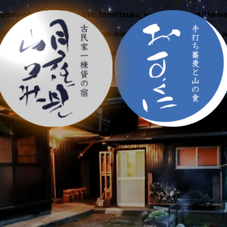
yomi-osukuni.com/public_html/tsuku_wp/wp-content/theme
/tsukuyomisan/tsukuyomi-osukuni.com/public_html/tsuku_
yomi-osukuni.com/public_html/tsuku_wp/wp-content/theme
l in
/home/tsukuyomisan/tsukuyomi-osukuni.com/public_htm