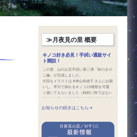
≫月夜見の里 概要
キノコ好き必見！手拭い通販サイ
ト開設！
この度、山のお宝手拭い第二弾「秋のきの
こ編」が完成しました。

今回もイラストは #神山奈緒子 さんにお願
いし、早川で採れるキノコ23種類を可愛
く描いてもらいました（純粋に秋ではない
キノコも入ってます笑）。それぞれのキノ
コの特徴を上手に表現してくださってい
お知らせの続きはこちら→
て、どのキノコも可愛い。（←これをいう
と病気と言われます）早速店頭でも販売し
ています。

キノコ博士のお客様からも、これはキノコ
好きにはたまらない、とのお言葉をいただ