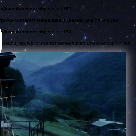
s/luxech/header.php
on line
182
wp/wp-content/themes/luxech/header.php
on line
182
s/luxech/header.php
on line
183
l/tsuku_wp/wp-content/themes/luxech/header.php
on line