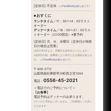
[定休日] 不定休
（
≫FaceBookお知らせにて
）
おすくに
ランチタイム
／11：30〜14：00ラスト
オーダー
ディナータイム
／18：00〜21：00ラス
トオーダー（22:00閉店）※要予約
[定休日] 月、火、水曜日（定休日が祝祭
日の場合は営業）
※2021年3月より、月曜日も定休日といたします。
※定休日の他、諸事情により休日となる場合がありま
す。（
≫FaceBookお知らせにて
）
〒409-2712
山梨県南巨摩郡早川町西之宮1094
0556-45-2021
電話：
＜電話でのご予約について＞
【
お食事
】
電話予約はディナーのみ承ります。
※ランチに予約はございません。ご到着順にご入店い
ただきます