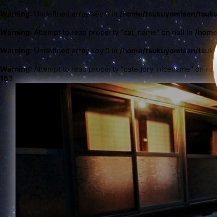
Warning
: Undefined array key 0 in
/home/tsukuyomisan/tsuku
Warning
: Attempt to read property "cat_name" on null in
/home
Warning
: Undefined array key 0 in
/home/tsukuyomisan/tsuku
Warning
: Attempt to read property "category_nicename" on nul
183